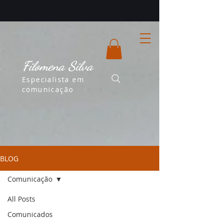
Filomena Silva
Especialista em
comunicação
BLOG
Comunicação
All Posts
Comunicação
Comunicados