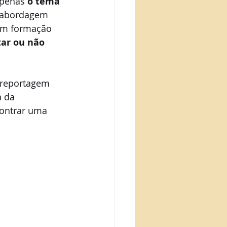
apenas 
o tema 
 abordagem 
com formação 
tar ou não 
 reportagem 
a da 
contrar uma 