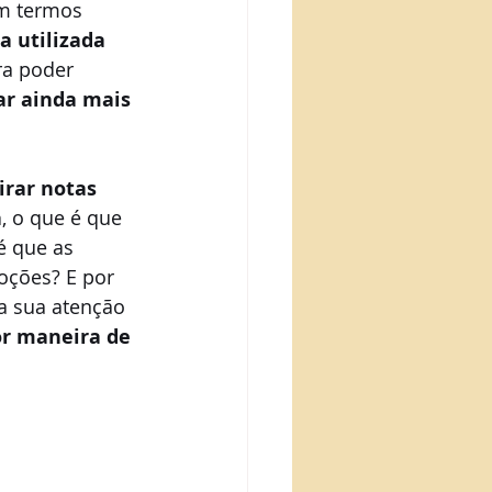
m termos 
ca utilizada 
ra poder 
ar ainda mais 
tirar notas 
a
, o que é que 
é que as 
oções? E por 
 a sua atenção 
r maneira de 