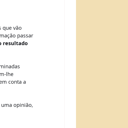
s que vão 
rmação passar 
o resultado 
rminadas 
m-lhe 
 em conta a 
s uma opinião, 