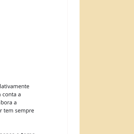
elativamente 
 conta a 
mbora a 
er tem sempre 