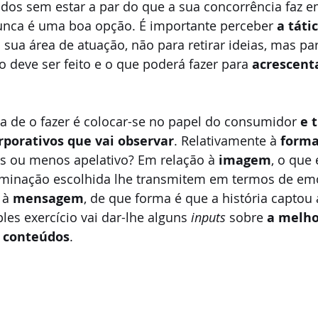
dos sem estar a par do que a sua concorrência faz e
nca é uma boa opção. É importante perceber 
a táti
a sua área de atuação, não para retirar ideias, mas pa
o deve ser feito e o que poderá fazer para 
acrescent
a de o fazer é colocar-se no papel do consumidor 
e 
rporativos que vai observar
. Relativamente à 
form
s ou menos apelativo? Em relação à 
imagem
, o que 
luminação escolhida lhe transmitem em termos de em
 à 
mensagem
, de que forma é que a história captou
les exercício vai dar-lhe alguns 
inputs
 sobre 
a melho
s conteúdos
. 