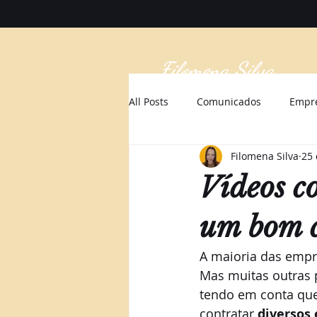
Filomena Silva
All Posts
Comunicados
Empr
Filomena Silva
25 
Vídeos co
um bom c
A maioria das empre
Mas muitas outras p
tendo em conta que
contratar
 diversos 