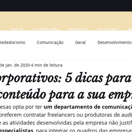
INÍCIO
SOBRE MIM
SERVIÇOS
PODCAST
B
eededorismo
Comunicação
Geral
Desenvolvimento
de jan. de 2020
4 min de leitura
rporativos: 5 dicas para
onteúdo para a sua emp
sas opta por ter 
um departamento de comunicaçã
referem contratar freelancers ou produtoras de audi
 as atividades desenvolvidas pela empresa não justi
especialistas
, para integrar os quadros das empresa