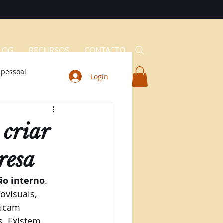
LOG
RECURSOS
CONTACTO
 pessoal
Login
 criar
resa
o interno
. 
ovisuais, 
ficam 
s. Existem 