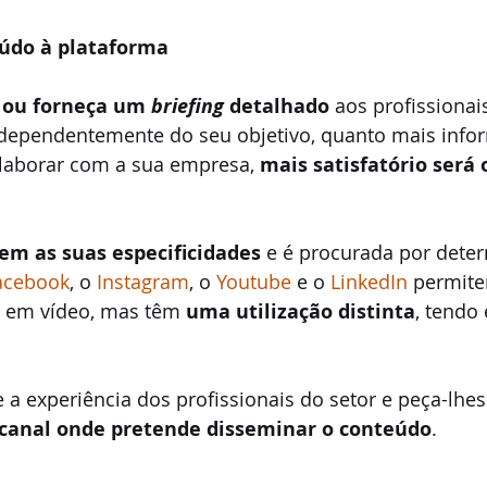
eúdo à plataforma
 ou forneça um 
briefing
 detalhado
 aos profissionai
Independentemente do seu objetivo, quanto mais info
olaborar com a sua empresa, 
mais satisfatório será 
em as suas especificidades
 e é procurada por dete
acebook
, o 
Instagram
, o 
Youtube
 e o 
LinkedIn
 permite
s em vídeo, mas têm 
uma utilização distinta
, tendo
 a experiência dos profissionais do setor e peça-lhe
canal onde pretende disseminar o conteúdo
. 