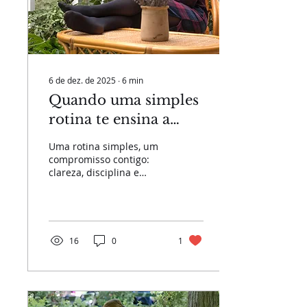
6 de dez. de 2025
∙
6
min
Quando uma simples
rotina te ensina a
reestruturar o teu
Uma rotina simples, um
negócio digital
compromisso contigo:
clareza, disciplina e
coragem para
transformar o teu
negócio digital.
16
0
1