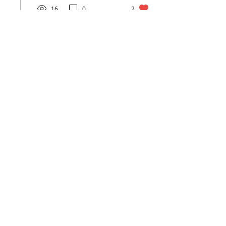
16
0
2
6 de out. de 2025
∙
4
min
Entre o soltar e o
renascer: a sabedoria
de outubro
Outubro recorda-te que