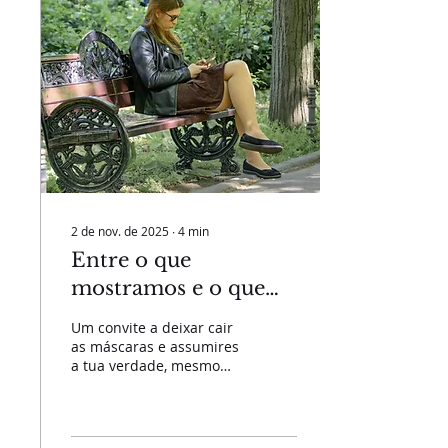
2 de nov. de 2025
∙
4
min
Entre o que
mostramos e o que
sentimos: tens
Um convite a deixar cair
coragem de seres tu
as máscaras e assumires
a tua verdade, mesmo
mesma?
quando isso assusta.