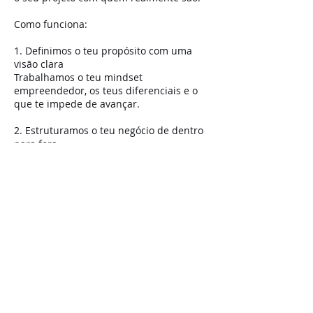
Como funciona:
1. Definimos o teu propósito com uma
visão clara
Trabalhamos o teu mindset
empreendedor, os teus diferenciais e o
que te impede de avançar.
2. Estruturamos o teu negócio de dentro
para fora
Definimos o teu nicho, posicionamento e
estratégia comunicacional de forma
consciente.
3. Cresces com acompanhamento e
consciência
Tens apoio contínuo, exercícios práticos e
Informações de contato