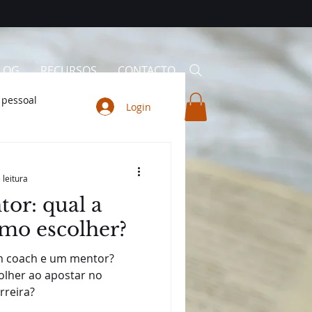
LOG
RECURSOS
CONTACTO
 pessoal
Login
 leitura
or: qual a
omo escolher?
um coach e um mentor?
olher ao apostar no
rreira?