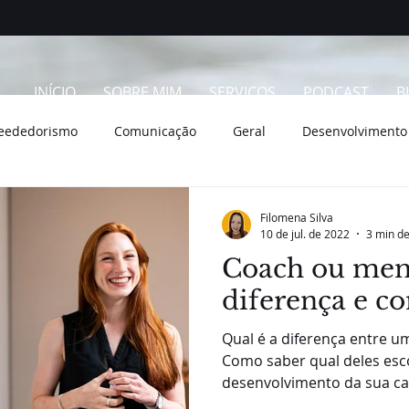
INÍCIO
SOBRE MIM
SERVIÇOS
PODCAST
B
eededorismo
Comunicação
Geral
Desenvolvimento
Filomena Silva
10 de jul. de 2022
3 min de
Coach ou ment
diferença e c
Qual é a diferença entre 
Como saber qual deles esc
desenvolvimento da sua ca