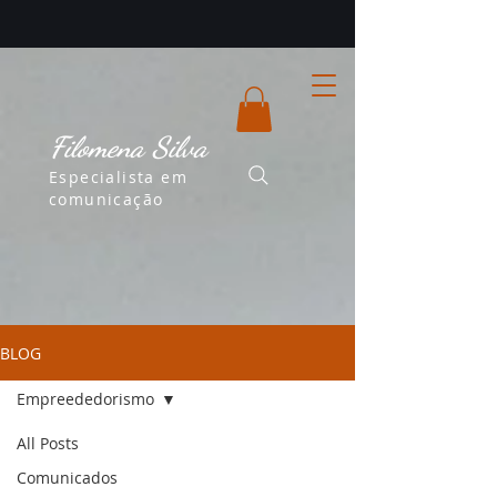
Filomena Silva
Especialista em
comunicação
BLOG
Empreededorismo
All Posts
Empreededorismo
Comunicados