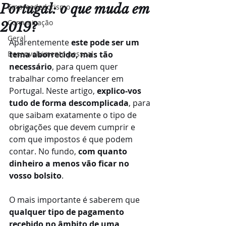
Portugal: o que muda em
Empreededorismo
Comunicação
2019?
Geral
Aparentemente 
este pode ser um 
Desenvolvimento pessoal
tema aborrecido, mas tão 
necessário
, para quem quer 
trabalhar como freelancer em 
Portugal. Neste artigo, 
explico-vos 
tudo de forma descomplicada
, para 
que saibam exatamente o tipo de 
obrigações que devem cumprir e 
com que impostos é que podem 
contar. No fundo, 
com quanto 
dinheiro a menos vão ficar no 
vosso bolsito
.
O mais importante é saberem que 
qualquer tipo de pagamento 
recebido no âmbito de uma 