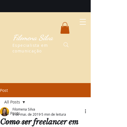
Filomena Silva
Especialista em
comunicação
Post
All Posts
Filomena Silva
All Posts
6 de mai. de 2019
5 min de leitura
Como ser freelancer em
Comunicados