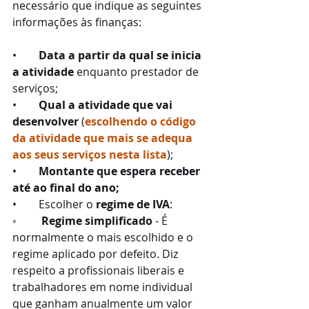
necessário que indique as seguintes 
informações às finanças:
•        
Data a partir da qual se inicia 
a atividade
 enquanto prestador de 
serviços;
•        
Qual a atividade que vai 
desenvolver
 (
escolhendo o código 
da atividade que mais se adequa 
aos seus serviços nesta lista
);
•        
Montante que espera receber 
até ao final do ano;
•        Escolher o 
regime de IVA
:
◦         
Regime simplificado
 - É 
normalmente o mais escolhido e o 
regime aplicado por defeito. Diz 
respeito a profissionais liberais e 
trabalhadores em nome individual 
que ganham anualmente um valor 