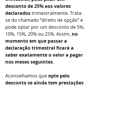
desconto de 25% aos valores 
declarados 
trimestralmente. Trata-
se do chamado “direito de opção” e 
pode optar por um desconto de 5%, 
10%, 15%, 20% ou 25%. Assim, 
no 
momento em que passar a 
declaração trimestral ficará a 
saber exatamente o valor a pagar 
nos meses seguintes
.
Aconselhamos que 
opte pelo 
desconto se ainda tem prestações 
de serviços a receber ou passou 
um recibo verde mais alto no 
trimestre anterior de forma 
pontual
. Pode ainda aumentar a 
percentagem aumentar os seus 
direitos às prestações sociais como 