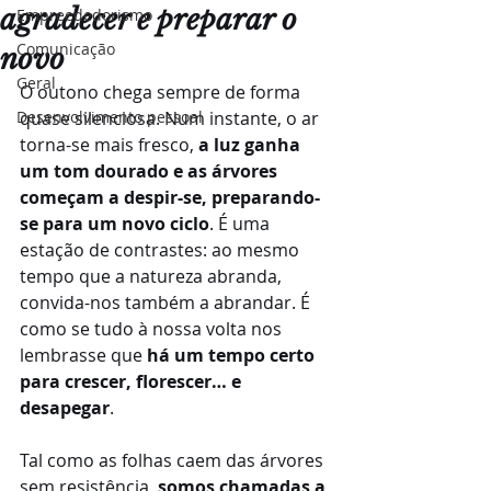
agradecer e preparar o
Empreededorismo
Comunicação
novo
Geral
O outono chega sempre de forma 
Desenvolvimento pessoal
quase silenciosa. Num instante, o ar 
torna-se mais fresco, 
a luz ganha 
um tom dourado e as árvores 
começam a despir-se, preparando-
se para um novo ciclo
. É uma 
estação de contrastes: ao mesmo 
tempo que a natureza abranda, 
convida-nos também a abrandar. É 
como se tudo à nossa volta nos 
lembrasse que 
há um tempo certo 
para crescer, florescer… e 
desapegar
.
Tal como as folhas caem das árvores 
sem resistência, 
somos chamadas a 