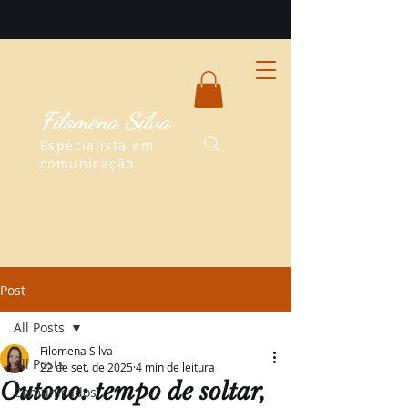
Filomena Silva
Especialista em
comunicação
Post
All Posts
Filomena Silva
All Posts
22 de set. de 2025
4 min de leitura
Outono: tempo de soltar,
Comunicados