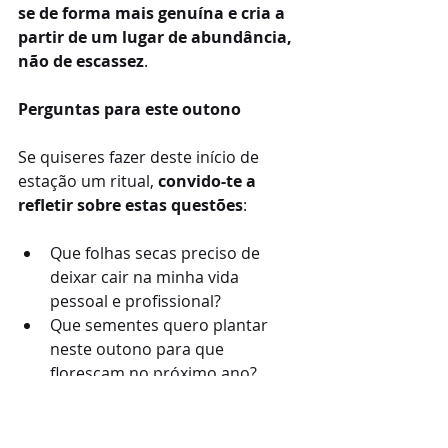
se de forma mais genuína e cria a 
partir de um lugar de abundância, 
não de escassez
.
Perguntas para este outono
Se quiseres fazer deste início de 
estação um ritual, 
convido-te a 
refletir sobre estas questões
:
Que folhas secas preciso de 
deixar cair na minha vida 
pessoal e profissional?
Que sementes quero plantar 
neste outono para que 
floresçam no próximo ano?
De que forma posso respeitar 
mais o meu próprio ritmo?
O que já posso agradecer agora, 