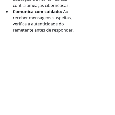
contra ameaças cibernéticas.
Comunica com cuidado: 
Ao 
receber mensagens suspeitas, 
verifica a autenticidade do 
remetente antes de responder. 
Não hesites em questionar a 
pessoa em questão sobre a sua 
identidade, através dos canais 
oficiais.
Estou empenhada em garantir a 
segurança da minha comunidade 
online e a integridade das minhas 
plataformas. Conto com a tua 
colaboração para denunciar 
atividades suspeitas e para me 
fazeres chegar comprovativos 
(
prints
) das interações falsas que 