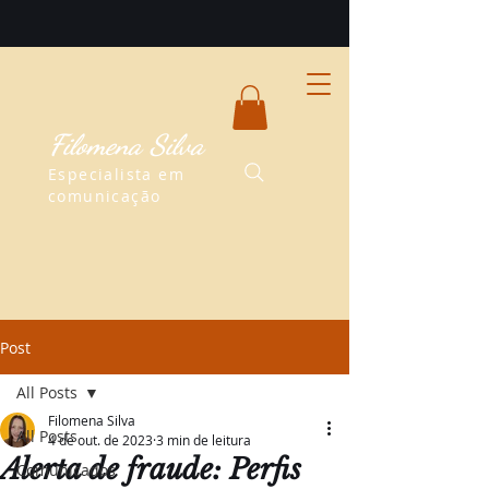
Filomena Silva
Especialista em
comunicação
Post
All Posts
Filomena Silva
All Posts
4 de out. de 2023
3 min de leitura
Alerta de fraude: Perfis
Comunicados