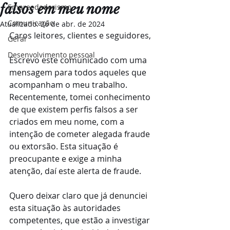
falsos em meu nome
Empreededorismo
Comunicação
Atualizado:
26 de abr. de 2024
Caros leitores, clientes e seguidores,
Geral
Desenvolvimento pessoal
Escrevo este comunicado com uma 
mensagem para todos aqueles que 
acompanham o meu trabalho. 
Recentemente, tomei conhecimento 
de que existem perfis falsos a ser 
criados em meu nome, com a 
intenção de cometer alegada fraude 
ou extorsão. Esta situação é 
preocupante e exige a minha 
atenção, daí este alerta de fraude.
Quero deixar claro que já denunciei 
esta situação às autoridades 
competentes, que estão a investigar 