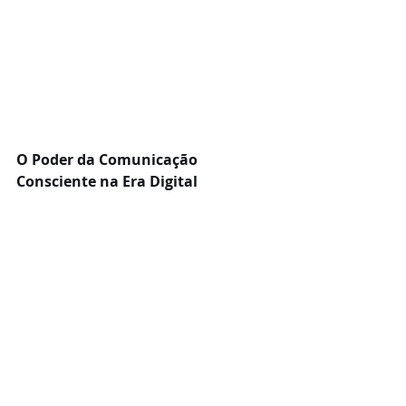
O Poder da Comunicação 
Consciente na Era Digital
À medida que navegamos pelo vasto 
mar das redes sociais, é importante 
que nos lembremos sempre do 
poder transformador da 
comunicação consciente. Cada 
post
, 
cada história, cada interação é uma 
oportunidade de impactar 
positivamente a vida daqueles que 
nos seguem. Então, vamos abraçar 