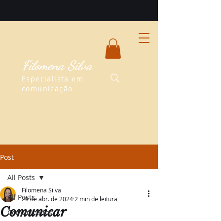
Filomena Silva
Especialista em
comunicação
Post
All Posts
Filomena Silva
All Posts
26 de abr. de 2024
2 min de leitura
Comunicar
Comunicados