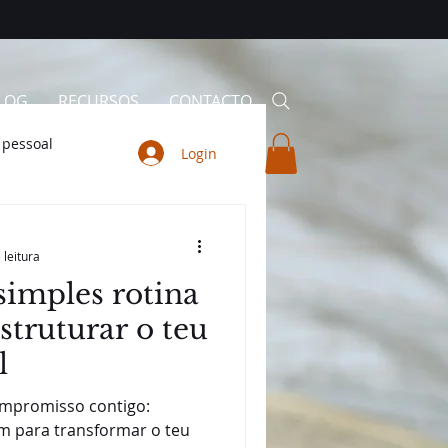
LOG
RECURSOS
CONTACTO
 pessoal
Login
 leitura
imples rotina
estruturar o teu
l
ompromisso contigo:
gem para transformar o teu