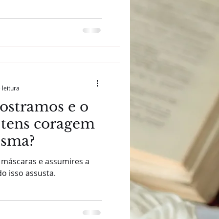
 leitura
ostramos e o
 tens coragem
esma?
s máscaras e assumires a
 isso assusta.