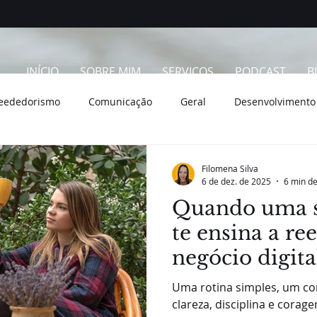
INÍCIO
SOBRE MIM
SERVIÇOS
PODCAST
B
eededorismo
Comunicação
Geral
Desenvolvimento
Filomena Silva
6 de dez. de 2025
6 min de
Quando uma s
te ensina a re
negócio digita
Uma rotina simples, um c
clareza, disciplina e cora